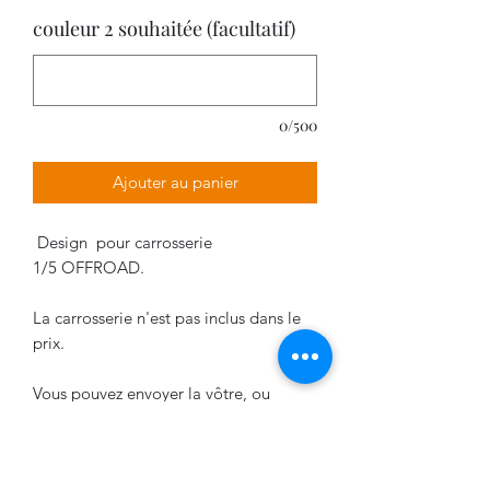
couleur 2 souhaitée (facultatif)
0/500
Ajouter au panier
Design pour carrosserie
1/5 OFFROAD.
La carrosserie n'est pas inclus dans le
prix.
Vous pouvez envoyer la vôtre, ou
choisir le model qui vous convient dans
la rubrique "Carrosserie 1/5 offroad".