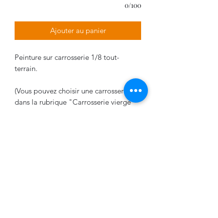
0/100
Ajouter au panier
Peinture sur carrosserie 1/8 tout-
terrain.
(Vous pouvez choisir une carrosserie
dans la rubrique "Carrosserie vierge"
Délais de livraison
La livraison varie entre 2 et 5 semaines
VPDESIGN COMPANY