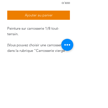
0/100
Ajouter au panier
Peinture sur carrosserie 1/8 tout-
terrain.
(Vous pouvez choisir une carrosserie
dans la rubrique "Carrosserie vierge"
Délais de livraison
La livraison varie entre 2 et 5 semaines
VPDESIGN COMPANY