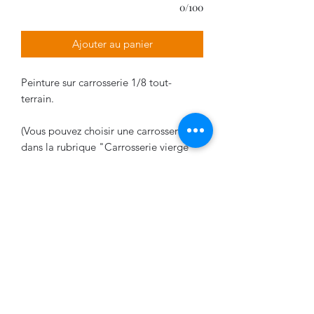
0/100
Ajouter au panier
Peinture sur carrosserie 1/8 tout-
terrain.
(Vous pouvez choisir une carrosserie
dans la rubrique "Carrosserie vierge"
Délais de livraison
La livraison varie entre 2 et 5 semaines
VPDESIGN COMPANY