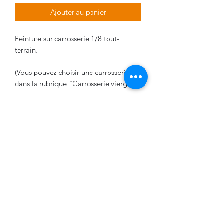
Ajouter au panier
Peinture sur carrosserie 1/8 tout-
terrain.
(Vous pouvez choisir une carrosserie
dans la rubrique "Carrosserie vierge"
Délais de livraison
La livraison varie entre 2 et 5 semaines
VPDESIGN COMPANY
0674566170