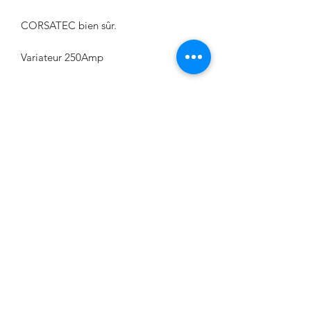
CORSATEC bien sûr.
Variateur 250Amp
Disponible avec 3 moteurs differents:
1900Kv, 2100 Kv et 2650Kv.
VPDESIGN COMPANY
0674566170
VPDESIGN COMPANY
68 rue du Squiriou 29590 PONT DE BUIS LES
QUIMERCH
, France