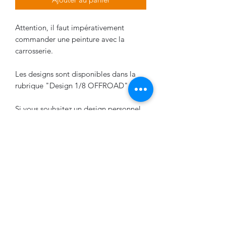
Attention, il faut impérativement
commander une peinture avec la
carrosserie.
Les designs sont disponibles dans la
rubrique "Design 1/8 OFFROAD".
Si vous souhaitez un design personnel,
contactez nous:
vpdesign29@gmail.com
VPDESIGN COMPANY